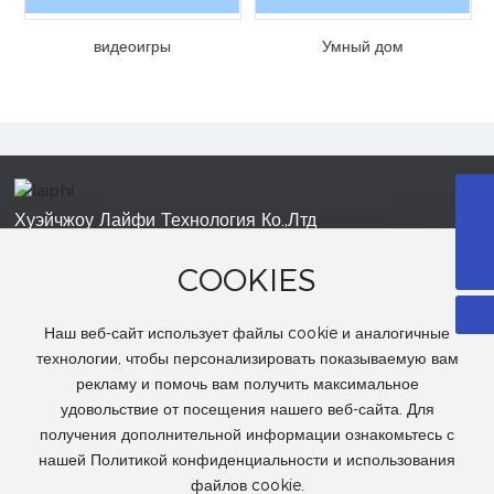
видеоигры
Умный дом
8615818550894
Хуэйчжоу Лайфи Технология Ко.,Лтд
+86 15818550894
Jennifer@laiphi.com
COOKIES
Jennifer@laiphi.com
7-й этаж, здание технологии Цюху, дорога Личэн, улица Цючан,
Наш веб-сайт использует файлы cookie и аналогичные
район Хуйян, Хуэйчжоу
технологии, чтобы персонализировать показываемую вам
Бизнес-лицензия
рекламу и помочь вам получить максимальное
удовольствие от посещения нашего веб-сайта. Для
получения дополнительной информации ознакомьтесь с
нашей Политикой конфиденциальности и использования
файлов cookie.